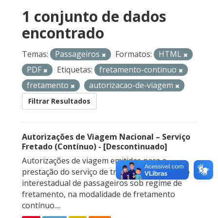
1 conjunto de dados
encontrado
Temas:
Passageiros
Formatos:
HTML
PDF
Etiquetas:
fretamento-continuo
fretamento
autorizacao-de-viagem
Filtrar Resultados
Autorizações de Viagem Nacional – Serviço
Fretado (Contínuo) - [Descontinuado]
Autorizações de viagem emitidas para a
prestação do serviço de transporte rodoviário
interestadual de passageiros sob regime de
fretamento, na modalidade de fretamento
contínuo....