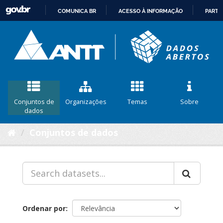
COMUNICA BR
ACESSO À INFORMAÇÃO
PARTI
IR
PARA
O
CONTEÚDO
Conjuntos de
Organizações
Temas
Sobre
dados
Conjuntos de dados
Ordenar por