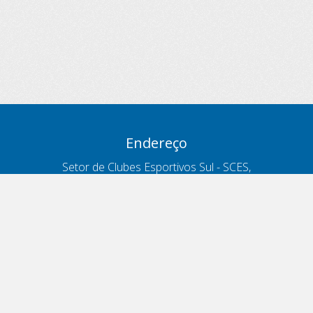
Endereço
Setor de Clubes Esportivos Sul - SCES,
trecho 03, lote 10, Projeto Orla Polo 8
- Brasília - DF
Contatos
Telefone 166
ouvidoria@antt.gov.br
Formulário Fale Conosco