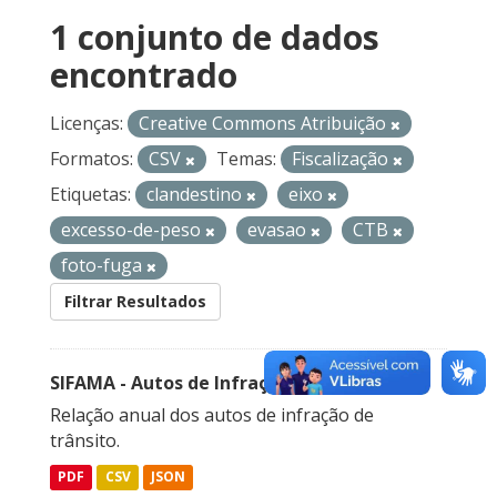
1 conjunto de dados
encontrado
Licenças:
Creative Commons Atribuição
Formatos:
CSV
Temas:
Fiscalização
Etiquetas:
clandestino
eixo
excesso-de-peso
evasao
CTB
foto-fuga
Filtrar Resultados
SIFAMA - Autos de Infração de Trânsito
Relação anual dos autos de infração de
trânsito.
PDF
CSV
JSON