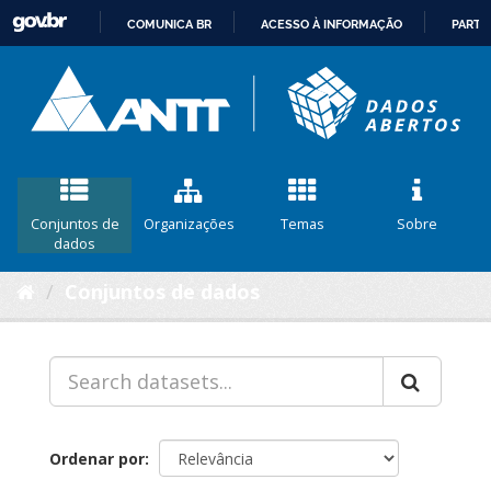
COMUNICA BR
ACESSO À INFORMAÇÃO
PARTI
IR
PARA
O
CONTEÚDO
Conjuntos de
Organizações
Temas
Sobre
dados
Conjuntos de dados
Ordenar por