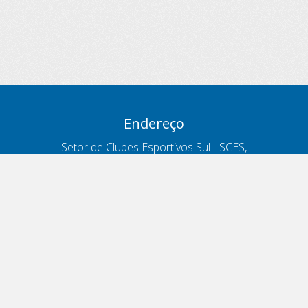
Endereço
Setor de Clubes Esportivos Sul - SCES,
trecho 03, lote 10, Projeto Orla Polo 8
- Brasília - DF
Contatos
Telefone 166
ouvidoria@antt.gov.br
Formulário Fale Conosco