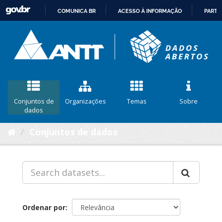
COMUNICA BR
ACESSO À INFORMAÇÃO
PARTI
IR
PARA
O
CONTEÚDO
Conjuntos de
Organizações
Temas
Sobre
dados
Conjuntos de dados
Ordenar por