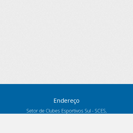
Endereço
Setor de Clubes Esportivos Sul - SCES,
trecho 03, lote 10, Projeto Orla Polo 8
- Brasília - DF