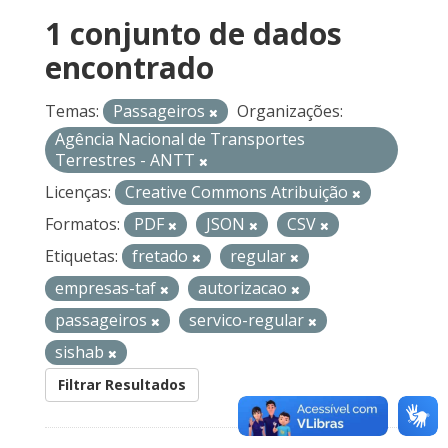
1 conjunto de dados
encontrado
Temas:
Passageiros
Organizações:
Agência Nacional de Transportes
Terrestres - ANTT
Licenças:
Creative Commons Atribuição
Formatos:
PDF
JSON
CSV
Etiquetas:
fretado
regular
empresas-taf
autorizacao
passageiros
servico-regular
sishab
Filtrar Resultados