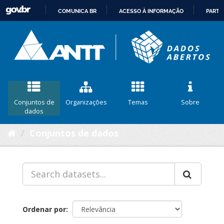
COMUNICA BR
ACESSO À INFORMAÇÃO
PARTI
IR
PARA
O
CONTEÚDO
Conjuntos de
Organizações
Temas
Sobre
dados
Conjuntos de dados
Ordenar por