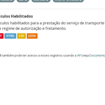
ículos Habilitados
culos habilitados para a prestação do serviço de transporte
b regime de autorização e fretamento.
DF
HTML
CSV
JSON
ê também pode ter acesso a esses registros usando a
API
(veja
Documenta