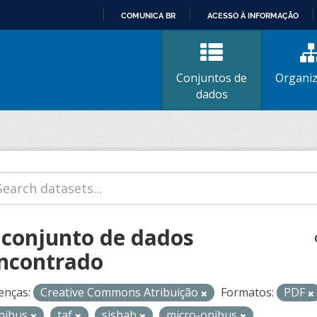
COMUNICA BR
ACESSO À INFORMAÇÃO
IR
PARA
O
Conjuntos de
Organi
CONTEÚDO
dados
 conjunto de dados
ncontrado
enças:
Creative Commons Atribuição
Formatos:
PDF
nibus
taf
sishab
micro-onibus