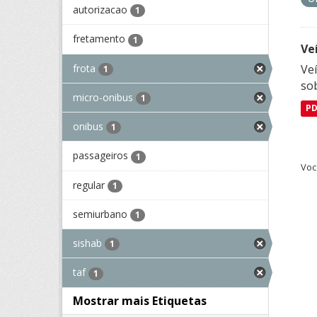
autorizacao
1
fretamento
1
Ve
frota
Veí
1
so
micro-onibus
1
P
onibus
1
passageiros
1
Voc
regular
1
semiurbano
1
sishab
1
taf
1
Mostrar mais Etiquetas