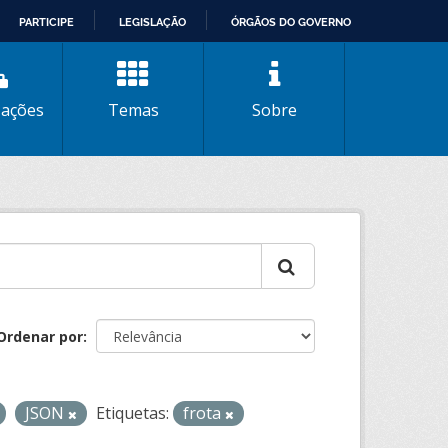
PARTICIPE
LEGISLAÇÃO
ÓRGÃOS DO GOVERNO
zações
Temas
Sobre
Ordenar por
JSON
Etiquetas:
frota