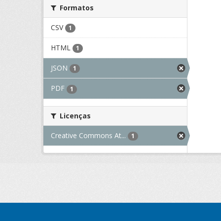
Formatos
CSV
1
HTML
1
JSON
1
PDF
1
Licenças
Creative Commons At...
1