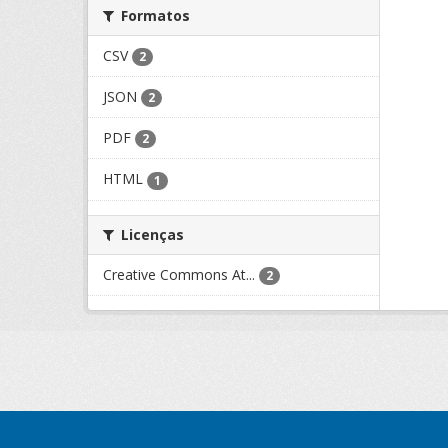
Formatos
CSV
2
JSON
2
PDF
2
HTML
1
Licenças
Creative Commons At...
2