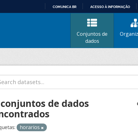
COMUNICA BR
ACESSO À INFORMAÇÃO
IR
PARA
O
Conjuntos de
Organi
CONTEÚDO
dados
 conjuntos de dados
ncontrados
quetas:
horarios