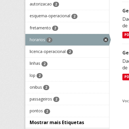
autorizacao
2
Ge
esquema-operacional
2
Dad
de
fretamento
2
P
horarios
2
licenca-operacional
2
Ge
Dad
linhas
2
de
lop
2
P
onibus
2
passageiros
2
Voc
pontos
2
Mostrar mais Etiquetas