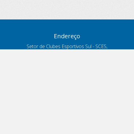
Endereço
Setor de Clubes Esportivos Sul - SCES,
trecho 03, lote 10, Projeto Orla Polo 8
- Brasília - DF
Contatos
Telefone 166
ouvidoria@antt.gov.br
Formulário Fale Conosco