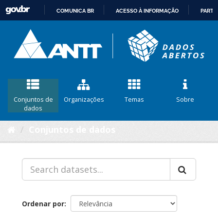
COMUNICA BR
ACESSO À INFORMAÇÃO
PARTI
IR
PARA
O
CONTEÚDO
Conjuntos de
Organizações
Temas
Sobre
dados
Conjuntos de dados
Ordenar por