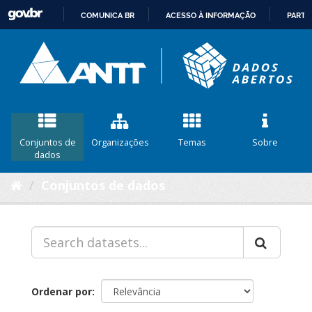
COMUNICA BR
ACESSO À INFORMAÇÃO
PARTI
IR
PARA
O
CONTEÚDO
Conjuntos de
Organizações
Temas
Sobre
dados
Conjuntos de dados
Ordenar por