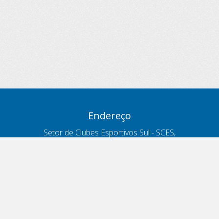
Endereço
Setor de Clubes Esportivos Sul - SCES,
trecho 03, lote 10, Projeto Orla Polo 8
- Brasília - DF
Contatos
Telefone 166
ouvidoria@antt.gov.br