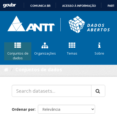
COMUNICA BR
ACESSO À INFORMAÇÃO
PARTI
IR
PARA
O
CONTEÚDO
Conjuntos de
Organizações
Temas
Sobre
dados
Conjuntos de dados
Ordenar por