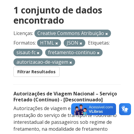
1 conjunto de dados
encontrado
Licenças:
Creative Commons Atribuição
Formatos:
HTML
JSON
Etiquetas:
sisaut-fc
fretamento-continuo
autorizacao-de-viagem
Filtrar Resultados
Autorizações de Viagem Nacional – Serviço
Fretado (Contínuo) - [Descontinuado]
Autorizações de viagem emitidas para a
prestação do serviço de transporte rodoviário
interestadual de passageiros sob regime de
fretamento, na modalidade de fretamento