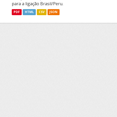
para a ligação Brasil/Peru.
PDF
HTML
CSV
JSON