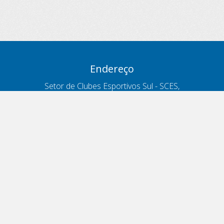
Endereço
Setor de Clubes Esportivos Sul - SCES,
trecho 03, lote 10, Projeto Orla Polo 8
- Brasília - DF
Contatos
Telefone 166
ouvidoria@antt.gov.br
Formulário Fale Conosco