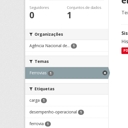
e
Seguidores
Conjuntos de dados
0
1
Te
Si
Organizações
Hi
Agência Nacional de...
1
P
Temas
Ferrovias
1
Etiquetas
carga
1
desempenho-operacional
1
ferrovia
1