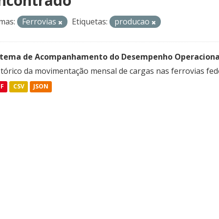
ncontrado
mas:
Ferrovias
Etiquetas:
producao
stema de Acompanhamento do Desempenho Operacional d
stórico da movimentação mensal de cargas nas ferrovias fed
DF
CSV
JSON