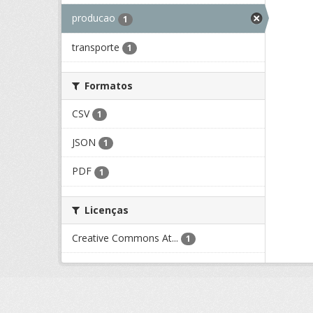
producao
1
transporte
1
Formatos
CSV
1
JSON
1
PDF
1
Licenças
Creative Commons At...
1