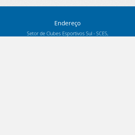
Endereço
Setor de Clubes Esportivos Sul - SCES,
trecho 03, lote 10, Projeto Orla Polo 8
- Brasília - DF
Contatos
Telefone 166
ouvidoria@antt.gov.br
Formulário Fale Conosco