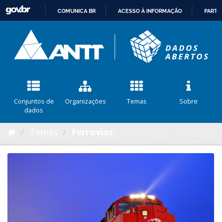
COMUNICA BR
ACESSO À INFORMAÇÃO
PARTI
IR
PARA
O
CONTEÚDO
Conjuntos de
Organizações
Temas
Sobre
dados
Temas
Ferrovias