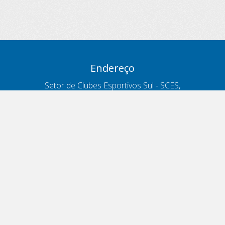
Endereço
Setor de Clubes Esportivos Sul - SCES,
trecho 03, lote 10, Projeto Orla Polo 8
- Brasília - DF
Contatos
Telefone 166
ouvidoria@antt.gov.br
Formulário Fale Conosco