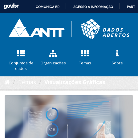
COMUNICA BR
ACESSO À INFORMAÇÃO
PARTI
IR
PARA
O
CONTEÚDO
Conjuntos de
Organizações
Temas
Sobre
dados
Temas
Visualizações Gráficas