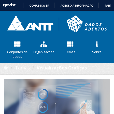
COMUNICA BR
ACESSO À INFORMAÇÃO
PARTI
IR
PARA
O
CONTEÚDO
Conjuntos de
Organizações
Temas
Sobre
dados
Temas
Visualizações Gráficas