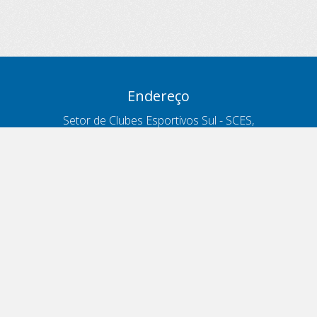
Endereço
Setor de Clubes Esportivos Sul - SCES,
trecho 03, lote 10, Projeto Orla Polo 8
- Brasília - DF
Contatos
Telefone 166
ouvidoria@antt.gov.br
Formulário Fale Conosco