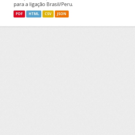
para a ligação Brasil/Peru.
PDF
HTML
CSV
JSON