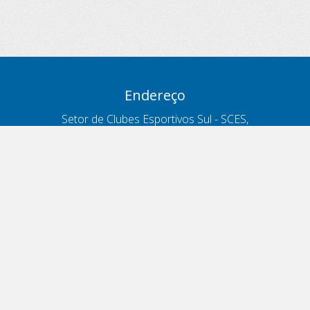
Endereço
Setor de Clubes Esportivos Sul - SCES,
trecho 03, lote 10, Projeto Orla Polo 8
- Brasília - DF
Contatos
Telefone 166
ouvidoria@antt.gov.br
Formulário Fale Conosco