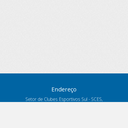
Endereço
Setor de Clubes Esportivos Sul - SCES,
trecho 03, lote 10, Projeto Orla Polo 8
- Brasília - DF