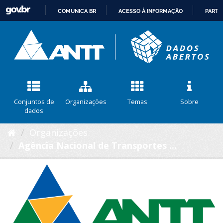
COMUNICA BR
ACESSO À INFORMAÇÃO
PARTI
IR
PARA
O
CONTEÚDO
Conjuntos de
Organizações
Temas
Sobre
dados
Organizações
Agência Nacional de Transportes ...