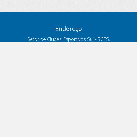
Endereço
Setor de Clubes Esportivos Sul - SCES,
trecho 03, lote 10, Projeto Orla Polo 8
- Brasília - DF
Contatos
Telefone 166
ouvidoria@antt.gov.br
Formulário Fale Conosco