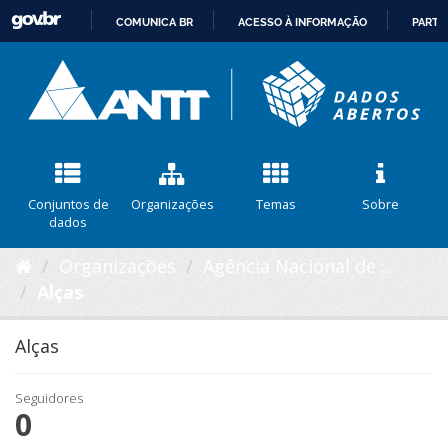
COMUNICA BR
ACESSO À INFORMAÇÃO
PARTI
IR
PARA
O
CONTEÚDO
Conjuntos de
Organizações
Temas
Sobre
dados
Organizações
Agência Nacional de ...
Alças
Alças
Seguidores
0