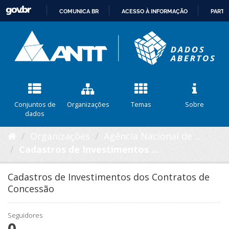
COMUNICA BR
ACESSO À INFORMAÇÃO
PARTI
IR
PARA
O
CONTEÚDO
Conjuntos de
Organizações
Temas
Sobre
dados
Organizações
Agência Nacional de ...
Cadastros de Investimentos ...
Cadastros de Investimentos dos Contratos de
Concessão
Seguidores
0