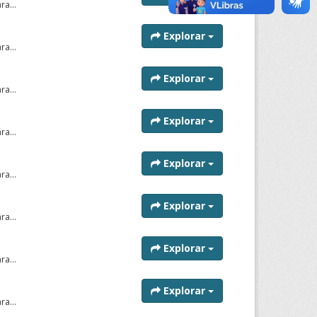
a...
Explorar
a...
Explorar
a...
Explorar
a...
Explorar
a...
Explorar
a...
Explorar
a...
Explorar
a...