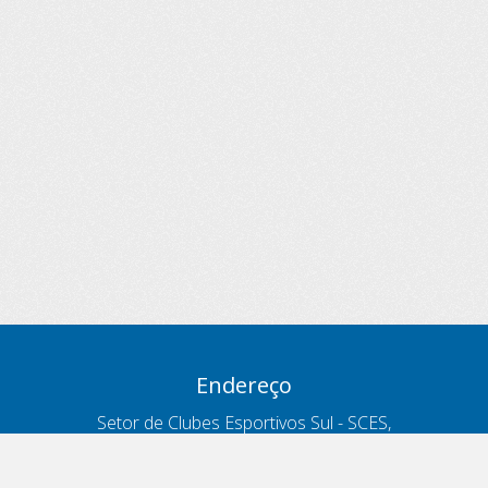
Endereço
Setor de Clubes Esportivos Sul - SCES,
trecho 03, lote 10, Projeto Orla Polo 8
- Brasília - DF