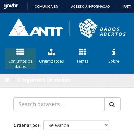
COMUNICA BR
ACESSO À INFORMAÇÃO
PARTI
IR
PARA
O
CONTEÚDO
Conjuntos de
Organizações
Temas
Sobre
dados
Conjuntos de dados
Ordenar por