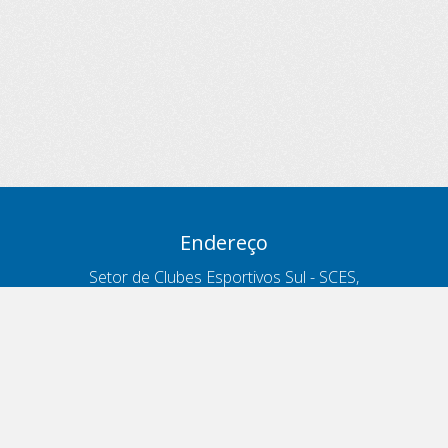
Endereço
Setor de Clubes Esportivos Sul - SCES,
trecho 03, lote 10, Projeto Orla Polo 8
- Brasília - DF
Contatos
Telefone 166