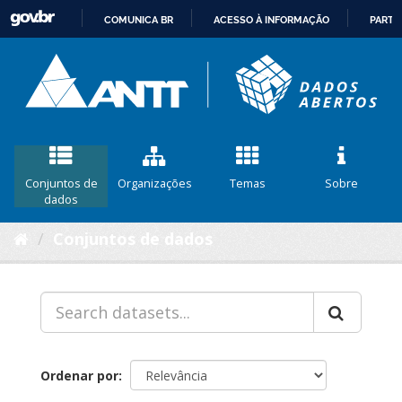
COMUNICA BR
ACESSO À INFORMAÇÃO
PARTI
IR
PARA
O
CONTEÚDO
Conjuntos de
Organizações
Temas
Sobre
dados
Conjuntos de dados
Ordenar por