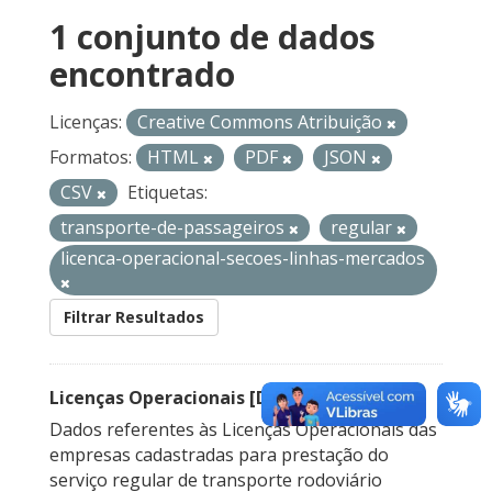
1 conjunto de dados
encontrado
Licenças:
Creative Commons Atribuição
Formatos:
HTML
PDF
JSON
CSV
Etiquetas:
transporte-de-passageiros
regular
licenca-operacional-secoes-linhas-mercados
Filtrar Resultados
Licenças Operacionais [Descontinuado]
Dados referentes às Licenças Operacionais das
empresas cadastradas para prestação do
serviço regular de transporte rodoviário