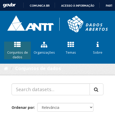
COMUNICA BR
ACESSO À INFORMAÇÃO
PARTI
IR
PARA
O
CONTEÚDO
Conjuntos de
Organizações
Temas
Sobre
dados
Conjuntos de dados
Ordenar por