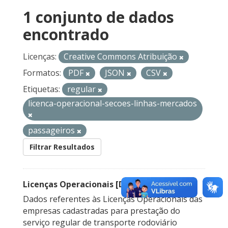
1 conjunto de dados
encontrado
Licenças:
Creative Commons Atribuição
Formatos:
PDF
JSON
CSV
Etiquetas:
regular
licenca-operacional-secoes-linhas-mercados
passageiros
Filtrar Resultados
Licenças Operacionais [Descontinuado]
Dados referentes às Licenças Operacionais das
empresas cadastradas para prestação do
serviço regular de transporte rodoviário