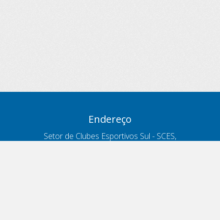
Endereço
Setor de Clubes Esportivos Sul - SCES,
trecho 03, lote 10, Projeto Orla Polo 8
- Brasília - DF
Contatos
Telefone 166