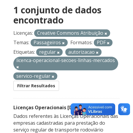
1 conjunto de dados
encontrado
Licenças:
Creative Commons Atribuição
Temas:
Passageiros
Formatos:
PDF
Etiquetas:
regular
autorizacao
licenca-operacional-secoes-linhas-mercados
servico-regular
Filtrar Resultados
Licenças Operacionais [Descontinuado]
Dados referentes às Licenças Operacionais das
empresas cadastradas para prestação do
serviço regular de transporte rodoviário