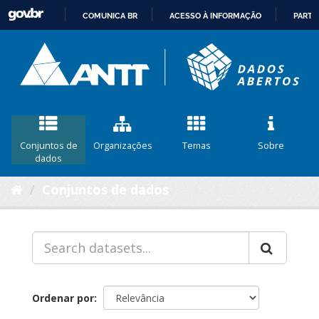
COMUNICA BR
ACESSO À INFORMAÇÃO
PARTI
IR
PARA
O
CONTEÚDO
Conjuntos de
Organizações
Temas
Sobre
dados
Conjuntos de dados
Ordenar por