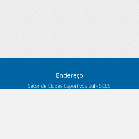
Endereço
Setor de Clubes Esportivos Sul - SCES,
trecho 03, lote 10, Projeto Orla Polo 8
- Brasília - DF
Contatos
Telefone 166