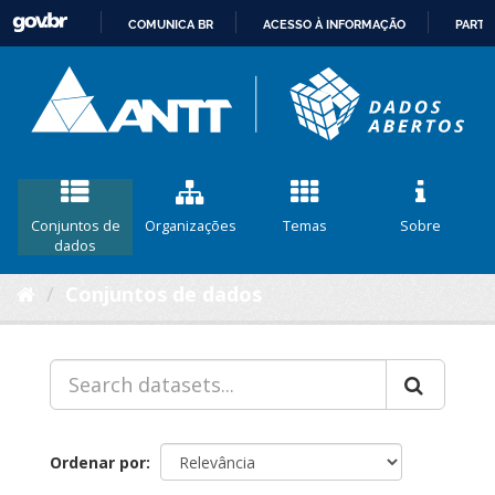
COMUNICA BR
ACESSO À INFORMAÇÃO
PARTI
IR
PARA
O
CONTEÚDO
Conjuntos de
Organizações
Temas
Sobre
dados
Conjuntos de dados
Ordenar por