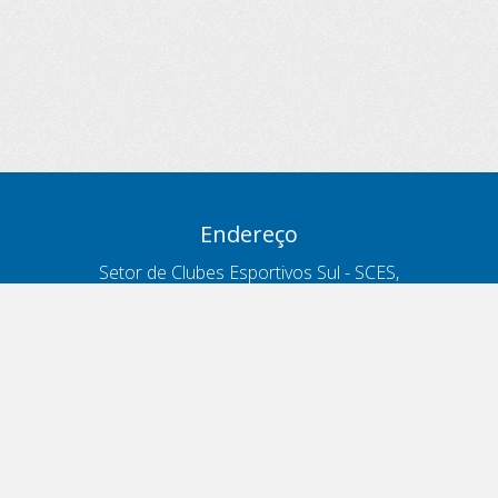
Endereço
Setor de Clubes Esportivos Sul - SCES,
trecho 03, lote 10, Projeto Orla Polo 8
- Brasília - DF
Contatos
Telefone 166
ouvidoria@antt.gov.br
Formulário Fale Conosco