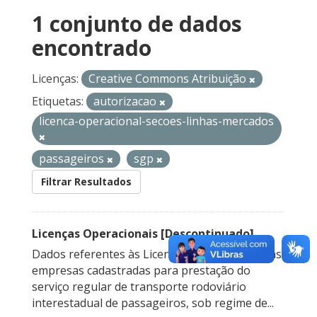
1 conjunto de dados
encontrado
Licenças:
Creative Commons Atribuição
Etiquetas:
autorizacao
licenca-operacional-secoes-linhas-mercados
passageiros
sgp
Filtrar Resultados
Licenças Operacionais [Descontinuado]
Dados referentes às Licenças Operacionais das
empresas cadastradas para prestação do
serviço regular de transporte rodoviário
interestadual de passageiros, sob regime de...