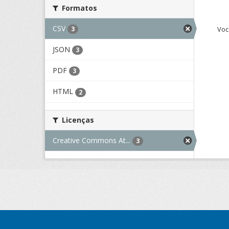
Formatos
CSV
Voc
3
JSON
3
PDF
3
HTML
2
Licenças
Creative Commons At...
3