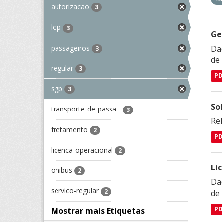
autorizacao
3
lop
3
Ge
passageiros
Dad
3
de
regular
3
P
sgp
3
So
transporte-de-passa...
3
Re
fretamento
2
P
licenca-operacional
2
Li
onibus
2
Da
servico-regular
2
de 
Mostrar mais Etiquetas
P