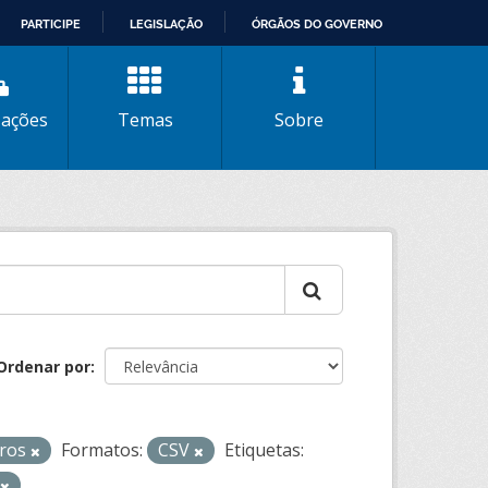
PARTICIPE
LEGISLAÇÃO
ÓRGÃOS DO GOVERNO
zações
Temas
Sobre
Ordenar por
iros
Formatos:
CSV
Etiquetas: