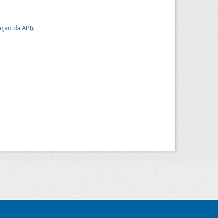
ção da API
).