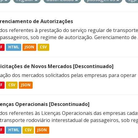
renciamento de Autorizações
os referentes à prestação do serviço regular de transporte 
 passageiros, sob regime de autorização. Gerenciamento de A
DF
HTML
JSON
CSV
licitações de Novos Mercados [Descontinuado]
lação dos mercados solicitados pelas empresas para operar 
DF
CSV
JSON
cenças Operacionais [Descontinuado]
dos referentes às Licenças Operacionais das empresas cadas
transporte rodoviário interestadual de passageiros, sob reg
DF
HTML
CSV
JSON