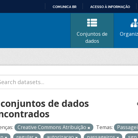
COMUNICA BR
ACESSO À INFORMAÇÃO
IR
PARA
O
Conjuntos de
Organi
CONTEÚDO
dados
 conjuntos de dados
ncontrados
enças:
Creative Commons Atribuição
Temas:
Passage
op
regular
autorizacao
passageiros
sgp