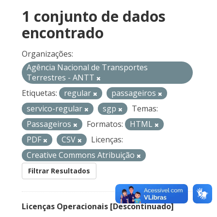
1 conjunto de dados
encontrado
Organizações:
Agência Nacional de Transportes
Terrestres - ANTT
Etiquetas:
regular
passageiros
servico-regular
sgp
Temas:
Passageiros
Formatos:
HTML
PDF
CSV
Licenças:
Creative Commons Atribuição
Filtrar Resultados
Licenças Operacionais [Descontinuado]