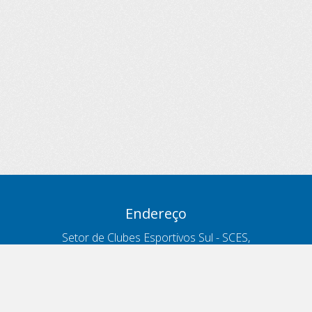
Endereço
Setor de Clubes Esportivos Sul - SCES,
trecho 03, lote 10, Projeto Orla Polo 8
- Brasília - DF