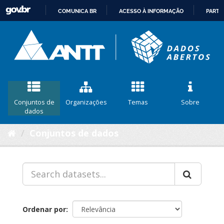
COMUNICA BR
ACESSO À INFORMAÇÃO
PARTI
IR
PARA
O
CONTEÚDO
Conjuntos de
Organizações
Temas
Sobre
dados
Conjuntos de dados
Ordenar por