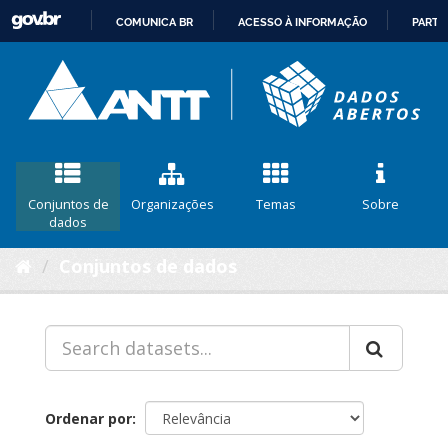
COMUNICA BR
ACESSO À INFORMAÇÃO
PARTI
IR
PARA
O
CONTEÚDO
Conjuntos de
Organizações
Temas
Sobre
dados
Conjuntos de dados
Ordenar por