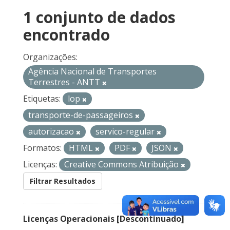
1 conjunto de dados
encontrado
Organizações:
Agência Nacional de Transportes
Terrestres - ANTT
Etiquetas:
lop
transporte-de-passageiros
autorizacao
servico-regular
Formatos:
HTML
PDF
JSON
Licenças:
Creative Commons Atribuição
Filtrar Resultados
Licenças Operacionais [Descontinuado]