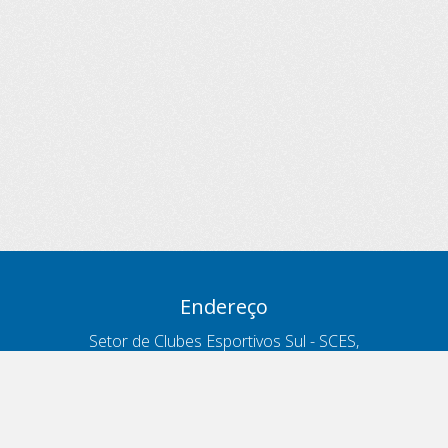
Endereço
Setor de Clubes Esportivos Sul - SCES,
trecho 03, lote 10, Projeto Orla Polo 8
- Brasília - DF