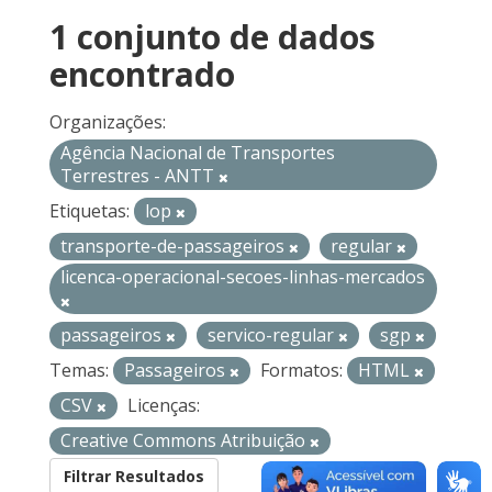
1 conjunto de dados
encontrado
Organizações:
Agência Nacional de Transportes
Terrestres - ANTT
Etiquetas:
lop
transporte-de-passageiros
regular
licenca-operacional-secoes-linhas-mercados
passageiros
servico-regular
sgp
Temas:
Passageiros
Formatos:
HTML
CSV
Licenças:
Creative Commons Atribuição
Filtrar Resultados