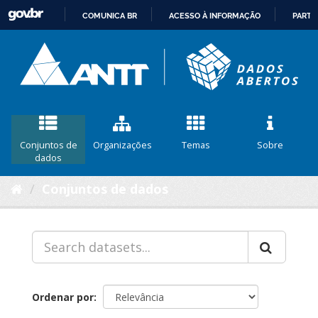
COMUNICA BR
ACESSO À INFORMAÇÃO
PARTI
IR
PARA
O
CONTEÚDO
Conjuntos de
Organizações
Temas
Sobre
dados
Conjuntos de dados
Ordenar por