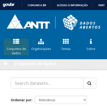
COMUNICA BR
ACESSO À INFORMAÇÃO
PARTI
IR
PARA
O
CONTEÚDO
Conjuntos de
Organizações
Temas
Sobre
dados
Conjuntos de dados
Ordenar por