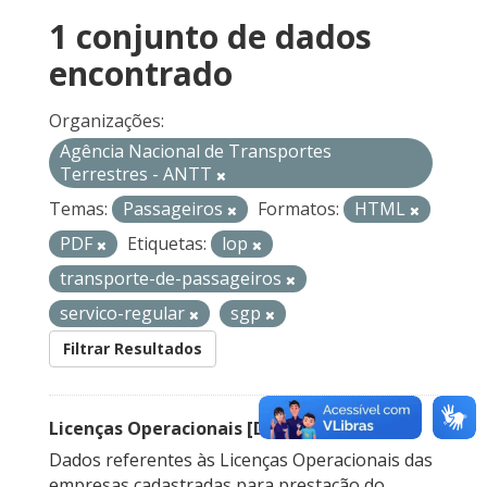
1 conjunto de dados
encontrado
Organizações:
Agência Nacional de Transportes
Terrestres - ANTT
Temas:
Passageiros
Formatos:
HTML
PDF
Etiquetas:
lop
transporte-de-passageiros
servico-regular
sgp
Filtrar Resultados
Licenças Operacionais [Descontinuado]
Dados referentes às Licenças Operacionais das
empresas cadastradas para prestação do