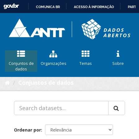
COMUNICA BR
ACESSO À INFORMAÇÃO
PARTI
IR
PARA
O
CONTEÚDO
Conjuntos de
Organizações
Temas
Sobre
dados
Conjuntos de dados
Ordenar por