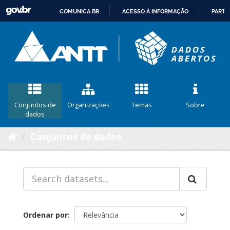
COMUNICA BR
ACESSO À INFORMAÇÃO
PARTI
IR
PARA
O
CONTEÚDO
Conjuntos de
Organizações
Temas
Sobre
dados
Conjuntos de dados
Ordenar por