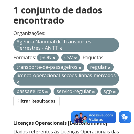
1 conjunto de dados
encontrado
Organizações:
Agência Nacional de Transportes
Terrestres - ANTT
Formatos:
JSON
CSV
Etiquetas:
transporte-de-passageiros
regular
licenca-operacional-secoes-linhas-mercados
passageiros
servico-regular
sgp
Filtrar Resultados
Licenças Operacionais [Descontinuado]
Dados referentes às Licenças Operacionais das