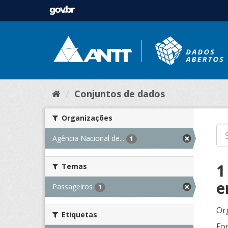
Conjuntos de dados
Organizações
Agência Nacional de...
1
1
Temas
e
Passageiros
1
Or
Etiquetas
Fo