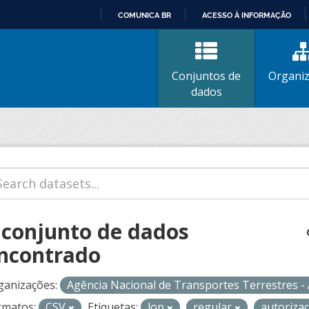
COMUNICA BR
ACESSO À INFORMAÇÃO
IR
PARA
O
Conjuntos de
Organi
CONTEÚDO
dados
 conjunto de dados
ncontrado
ganizações:
Agência Nacional de Transportes Terrestres 
rmatos:
CSV
Etiquetas:
lop
regular
autoriza