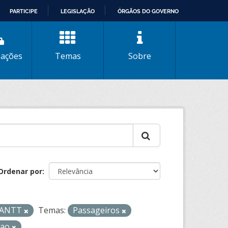
PARTICIPE
LEGISLAÇÃO
ÓRGÃOS DO GOVERNO
zações
Temas
Sobre
Ordenar por
- ANTT
Temas:
Passageiros
cao