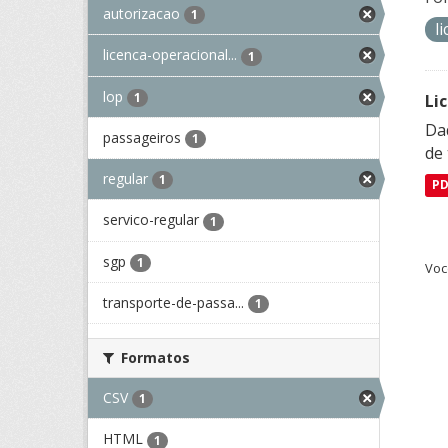
autorizacao
1
l
licenca-operacional...
1
lop
1
Li
Da
passageiros
1
de 
regular
1
P
servico-regular
1
sgp
1
Voc
transporte-de-passa...
1
Formatos
CSV
1
HTML
1