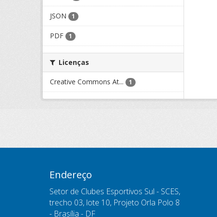
JSON
1
PDF
1
Licenças
Creative Commons At...
1
Endereço
Setor de Clubes Esportivos Sul - SCES,
trecho 03, lote 10, Projeto Orla Polo 8
- Brasília - DF