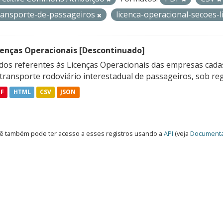
ransporte-de-passageiros
licenca-operacional-secoes
cenças Operacionais [Descontinuado]
dos referentes às Licenças Operacionais das empresas cadas
transporte rodoviário interestadual de passageiros, sob reg
DF
HTML
CSV
JSON
ê também pode ter acesso a esses registros usando a
API
(veja
Documenta