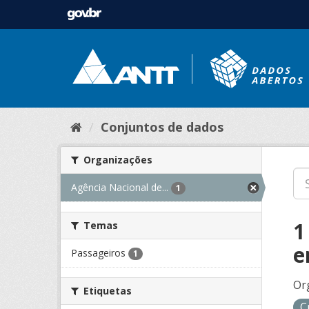
Conjuntos de dados
Organizações
Agência Nacional de...
1
1
Temas
e
Passageiros
1
Or
Etiquetas
C