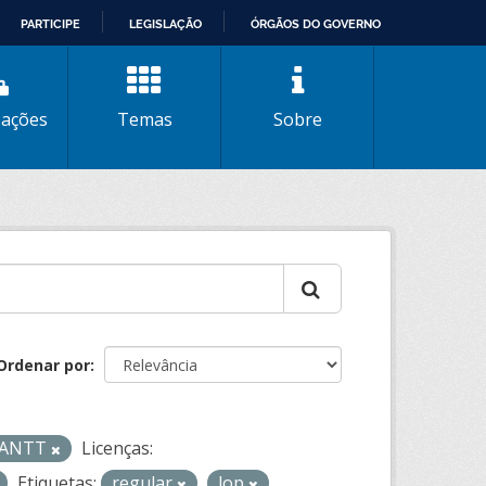
PARTICIPE
LEGISLAÇÃO
ÓRGÃOS DO GOVERNO
zações
Temas
Sobre
Ordenar por
- ANTT
Licenças:
Etiquetas:
regular
lop