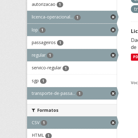
autorizacao
1
t
licenca-operacional...
1
lop
1
Li
Da
passageiros
1
de 
regular
1
P
servico-regular
1
sgp
1
Voc
transporte-de-passa...
1
Formatos
CSV
1
HTML
1