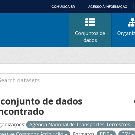
COMUNICA BR
ACESSO À INFORMAÇÃO
IR
PARA
O
Conjuntos de
Organi
CONTEÚDO
dados
 conjunto de dados
ncontrado
ganizações:
Agência Nacional de Transportes Terrestres 
reative Commons Atribuição
Formatos:
PDF
CSV