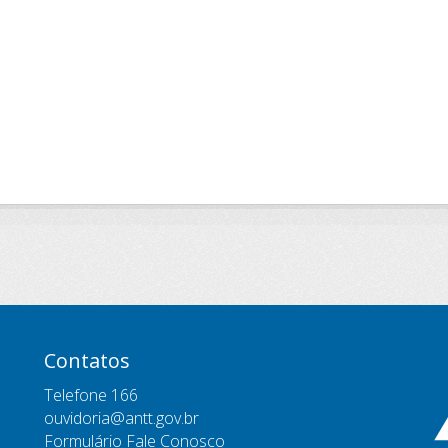
Contatos
Telefone 166
ouvidoria@antt.gov.br
Formulário Fale Conosco