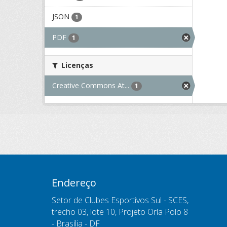
JSON
1
PDF
1
Licenças
Creative Commons At...
1
Endereço
Setor de Clubes Esportivos Sul - SCES,
trecho 03, lote 10, Projeto Orla Polo 8
- Brasília - DF