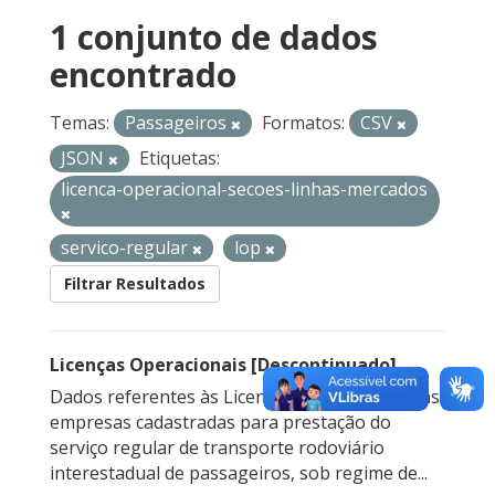
1 conjunto de dados
encontrado
Temas:
Passageiros
Formatos:
CSV
JSON
Etiquetas:
licenca-operacional-secoes-linhas-mercados
servico-regular
lop
Filtrar Resultados
Licenças Operacionais [Descontinuado]
Dados referentes às Licenças Operacionais das
empresas cadastradas para prestação do
serviço regular de transporte rodoviário
interestadual de passageiros, sob regime de...