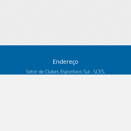
Endereço
Setor de Clubes Esportivos Sul - SCES,
trecho 03, lote 10, Projeto Orla Polo 8
- Brasília - DF
Contatos
Telefone 166
ouvidoria@antt.gov.br
Formulário Fale Conosco