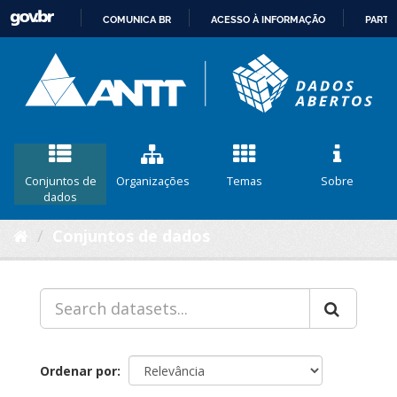
COMUNICA BR
ACESSO À INFORMAÇÃO
PARTI
IR
PARA
O
CONTEÚDO
Conjuntos de
Organizações
Temas
Sobre
dados
Conjuntos de dados
Ordenar por