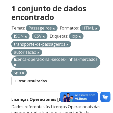
1 conjunto de dados
encontrado
Temas:
Passageiros
Formatos:
HTML
JSON
CSV
Etiquetas:
lop
transporte-de-passageiros
autorizacao
licenca-operacional-secoes-linhas-mercados
sgp
Filtrar Resultados
Licenças Operacionais [Descontinuado]
Dados referentes às Licenças Operacionais das
empresas cadastradas para prestação do