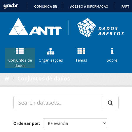
COMUNICA BR
ACESSO À INFORMAÇÃO
PARTI
IR
PARA
O
CONTEÚDO
Conjuntos de
Organizações
Temas
Sobre
dados
Conjuntos de dados
Ordenar por