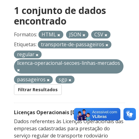
1 conjunto de dados
encontrado
Formatos:
HTML
JSON
CSV
Etiquetas:
transporte-de-passageiros
regular
licenca-operacional-secoes-linhas-mercados
passageiros
sgp
Filtrar Resultados
Licenças Operacionais [Descontinuado]
Dados referentes às Licenças Operacionais das
empresas cadastradas para prestação do
serviço regular de transporte rodoviário