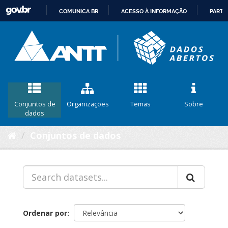
COMUNICA BR
ACESSO À INFORMAÇÃO
PARTI
IR
PARA
O
CONTEÚDO
Conjuntos de
Organizações
Temas
Sobre
dados
Conjuntos de dados
Ordenar por