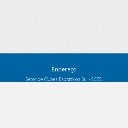
Endereço
Setor de Clubes Esportivos Sul - SCES,
trecho 03, lote 10, Projeto Orla Polo 8
- Brasília - DF
Contatos
Telefone 166