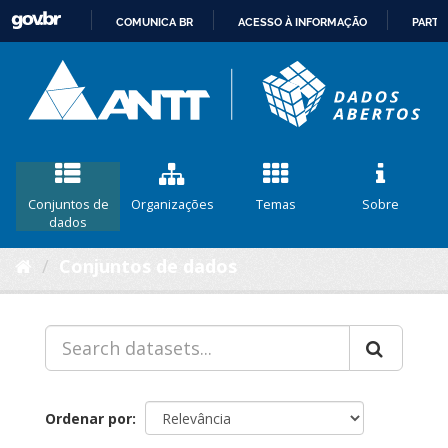
COMUNICA BR
ACESSO À INFORMAÇÃO
PARTI
IR
PARA
O
CONTEÚDO
Conjuntos de
Organizações
Temas
Sobre
dados
Conjuntos de dados
Ordenar por