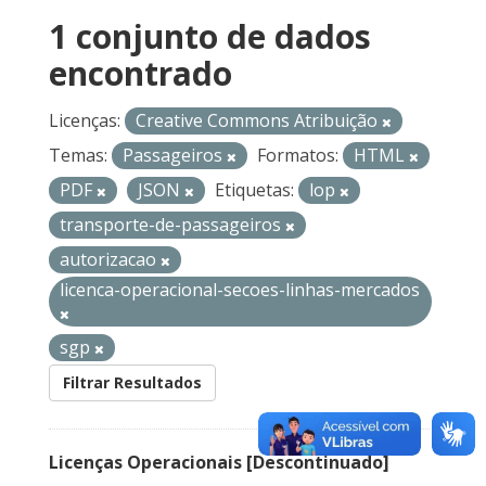
1 conjunto de dados
encontrado
Licenças:
Creative Commons Atribuição
Temas:
Passageiros
Formatos:
HTML
PDF
JSON
Etiquetas:
lop
transporte-de-passageiros
autorizacao
licenca-operacional-secoes-linhas-mercados
sgp
Filtrar Resultados
Licenças Operacionais [Descontinuado]