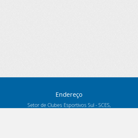
Endereço
Setor de Clubes Esportivos Sul - SCES,
trecho 03, lote 10, Projeto Orla Polo 8
- Brasília - DF