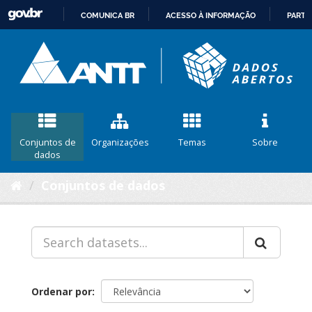
COMUNICA BR
ACESSO À INFORMAÇÃO
PARTI
IR
PARA
O
CONTEÚDO
Conjuntos de
Organizações
Temas
Sobre
dados
Conjuntos de dados
Ordenar por