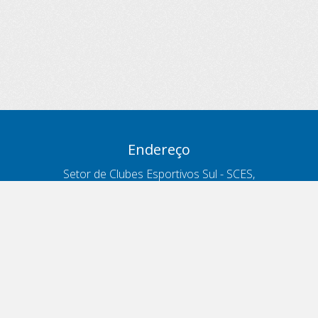
Endereço
Setor de Clubes Esportivos Sul - SCES,
trecho 03, lote 10, Projeto Orla Polo 8
- Brasília - DF
Contatos
Telefone 166
ouvidoria@antt.gov.br
Formulário Fale Conosco