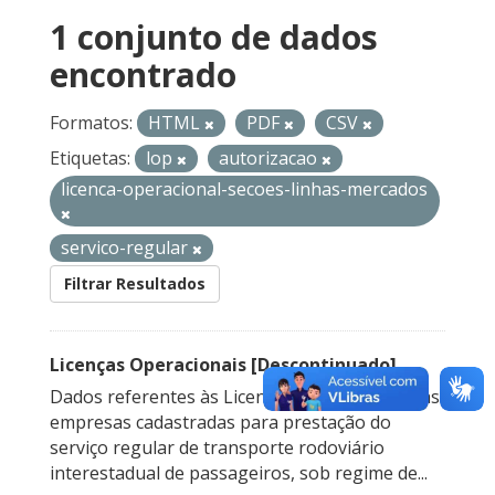
1 conjunto de dados
encontrado
Formatos:
HTML
PDF
CSV
Etiquetas:
lop
autorizacao
licenca-operacional-secoes-linhas-mercados
servico-regular
Filtrar Resultados
Licenças Operacionais [Descontinuado]
Dados referentes às Licenças Operacionais das
empresas cadastradas para prestação do
serviço regular de transporte rodoviário
interestadual de passageiros, sob regime de...