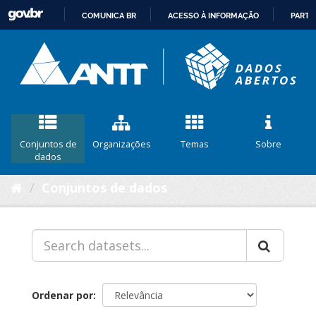
COMUNICA BR
ACESSO À INFORMAÇÃO
PARTI
IR
PARA
O
CONTEÚDO
Conjuntos de
Organizações
Temas
Sobre
dados
Conjuntos de dados
Ordenar por