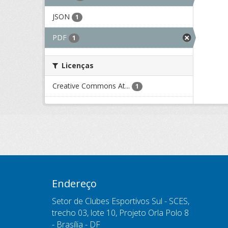
JSON
1
PDF
1
Licenças
Creative Commons At...
1
Endereço
Setor de Clubes Esportivos Sul - SCES,
trecho 03, lote 10, Projeto Orla Polo 8
- Brasília - DF