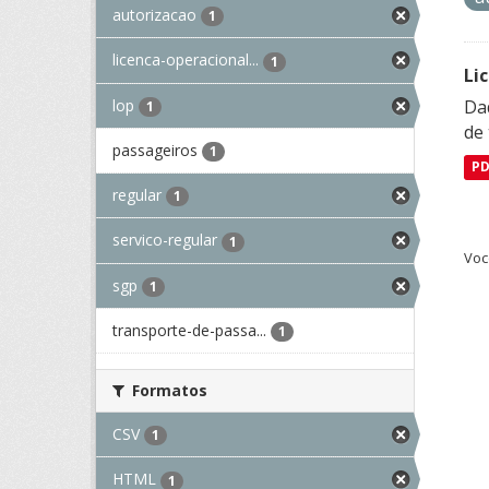
autorizacao
1
licenca-operacional...
1
Li
lop
Da
1
de 
passageiros
1
P
regular
1
servico-regular
1
Voc
sgp
1
transporte-de-passa...
1
Formatos
CSV
1
HTML
1