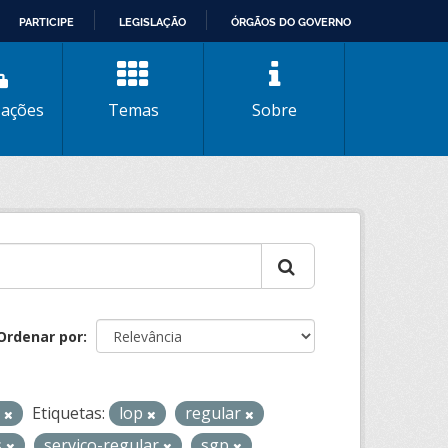
PARTICIPE
LEGISLAÇÃO
ÓRGÃOS DO GOVERNO
zações
Temas
Sobre
Ordenar por
V
Etiquetas:
lop
regular
s
servico-regular
sgp