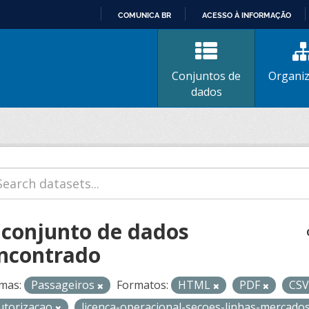
COMUNICA BR
ACESSO À INFORMAÇÃO
IR
PARA
O
Conjuntos de
Organi
CONTEÚDO
dados
 conjunto de dados
ncontrado
mas:
Passageiros
Formatos:
HTML
PDF
CS
utorizacao
licenca-operacional-secoes-linhas-mercado