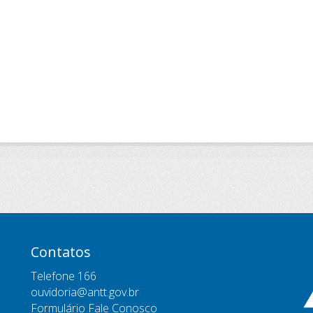
Contatos
Telefone 166
ouvidoria@antt.gov.br
Formulário Fale Conosco