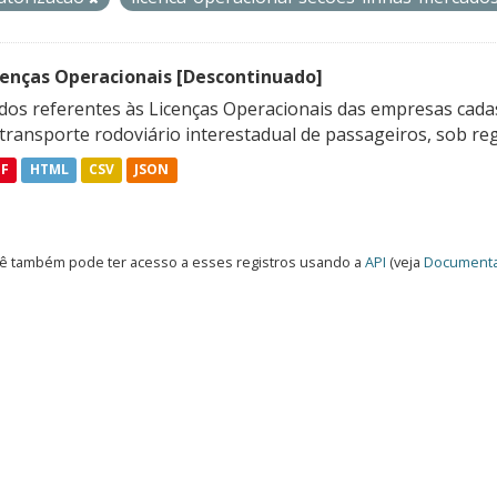
cenças Operacionais [Descontinuado]
dos referentes às Licenças Operacionais das empresas cadas
transporte rodoviário interestadual de passageiros, sob reg
DF
HTML
CSV
JSON
ê também pode ter acesso a esses registros usando a
API
(veja
Documenta