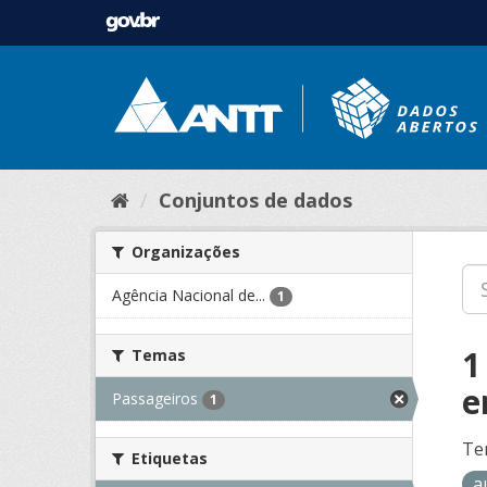
Conjuntos de dados
Organizações
Agência Nacional de...
1
1
Temas
e
Passageiros
1
Te
Etiquetas
a