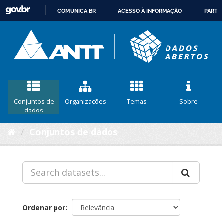
COMUNICA BR
ACESSO À INFORMAÇÃO
PARTI
IR
PARA
O
CONTEÚDO
Conjuntos de
Organizações
Temas
Sobre
dados
Conjuntos de dados
Ordenar por