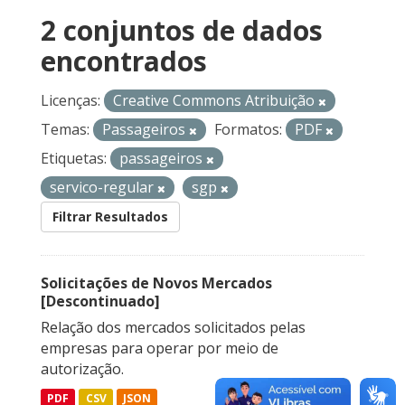
2 conjuntos de dados
encontrados
Licenças:
Creative Commons Atribuição
Temas:
Passageiros
Formatos:
PDF
Etiquetas:
passageiros
servico-regular
sgp
Filtrar Resultados
Solicitações de Novos Mercados
[Descontinuado]
Relação dos mercados solicitados pelas
empresas para operar por meio de
autorização.
PDF
CSV
JSON