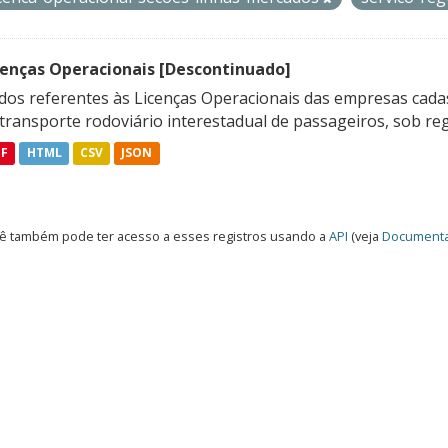
cenças Operacionais [Descontinuado]
dos referentes às Licenças Operacionais das empresas cadas
transporte rodoviário interestadual de passageiros, sob reg
DF
HTML
CSV
JSON
ê também pode ter acesso a esses registros usando a
API
(veja
Documenta