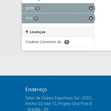
JSON
1
PDF
1
Licenças
Creative Commons At...
1
Endereço
Setor de Clubes Esportivos Sul - SCES,
trecho 03, lote 10, Projeto Orla Polo 8
- Brasília - DF