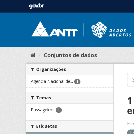
Conjuntos de dados
Organizações
Agência Nacional de...
1
1
Temas
e
Passageiros
1
Fo
Etiquetas
l