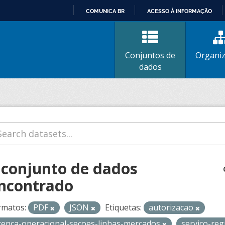
COMUNICA BR
ACESSO À INFORMAÇÃO
IR
PARA
O
Conjuntos de
Organi
CONTEÚDO
dados
 conjunto de dados
ncontrado
rmatos:
PDF
JSON
Etiquetas:
autorizacao
icenca-operacional-secoes-linhas-mercados
servico-re