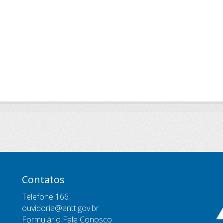
Contatos
Telefone 166
ouvidoria@antt.gov.br
Formulário Fale Conosco