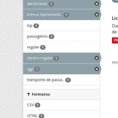
autorizacao
1
licenca-operacional...
1
Li
lop
Da
1
de 
passageiros
1
P
regular
1
servico-regular
1
Voc
sgp
1
transporte-de-passa...
1
Formatos
CSV
1
HTML
1