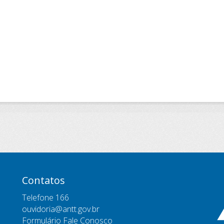
Contatos
Telefone 166
ouvidoria@antt.gov.br
Formulário Fale Conosco