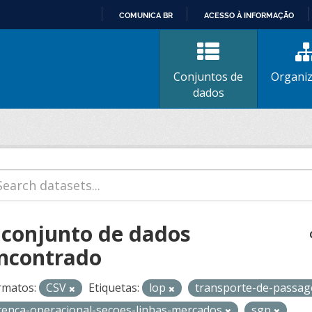
COMUNICA BR
ACESSO À INFORMAÇÃO
IR
PARA
O
Conjuntos de
Organi
CONTEÚDO
dados
 conjunto de dados
ncontrado
rmatos:
CSV
Etiquetas:
lop
transporte-de-passag
icenca-operacional-secoes-linhas-mercados
sgp