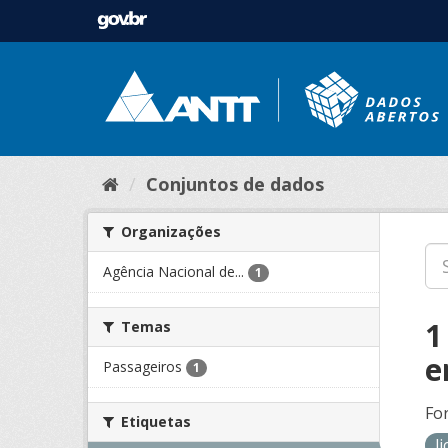
Conjuntos de dados
Organizações
Agência Nacional de...
1
1
Temas
e
Passageiros
1
Fo
Etiquetas
l