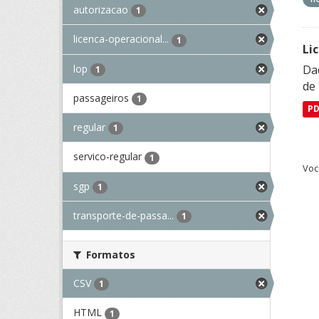
autorizacao
1
licenca-operacional...
1
Li
lop
Da
1
de 
passageiros
1
P
regular
1
servico-regular
1
Voc
sgp
1
transporte-de-passa...
1
Formatos
CSV
1
HTML
1