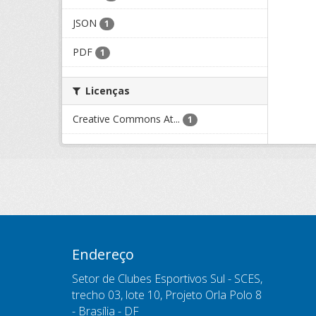
JSON
1
PDF
1
Licenças
Creative Commons At...
1
Endereço
Setor de Clubes Esportivos Sul - SCES,
trecho 03, lote 10, Projeto Orla Polo 8
- Brasília - DF