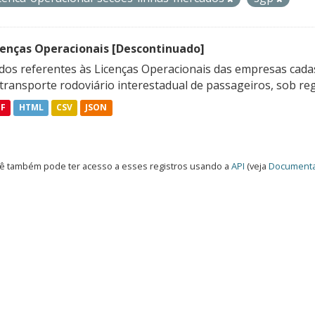
cenças Operacionais [Descontinuado]
dos referentes às Licenças Operacionais das empresas cadas
transporte rodoviário interestadual de passageiros, sob reg
DF
HTML
CSV
JSON
ê também pode ter acesso a esses registros usando a
API
(veja
Documenta