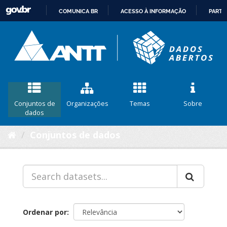
COMUNICA BR
ACESSO À INFORMAÇÃO
PARTI
IR
PARA
O
CONTEÚDO
Conjuntos de
Organizações
Temas
Sobre
dados
Conjuntos de dados
Ordenar por