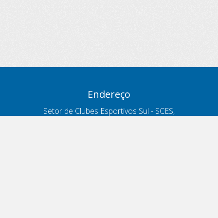
Endereço
Setor de Clubes Esportivos Sul - SCES,
trecho 03, lote 10, Projeto Orla Polo 8
- Brasília - DF
Contatos
Telefone 166
ouvidoria@antt.gov.br
Formulário Fale Conosco