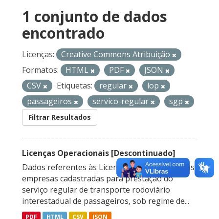
1 conjunto de dados
encontrado
Licenças:
Creative Commons Atribuição
Formatos:
HTML
PDF
JSON
CSV
Etiquetas:
regular
lop
passageiros
servico-regular
sgp
Filtrar Resultados
Licenças Operacionais [Descontinuado]
Dados referentes às Licenças Operacionais das
empresas cadastradas para prestação do
serviço regular de transporte rodoviário
interestadual de passageiros, sob regime de...
PDF
HTML
CSV
JSON