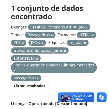
1 conjunto de dados
encontrado
Licenças:
Creative Commons Atribuição
Temas:
Passageiros
Formatos:
HTML
PDF
JSON
Etiquetas:
regular
transporte-de-passageiros
autorizacao
licenca-operacional-secoes-linhas-mercados
passageiros
Filtrar Resultados
Licenças Operacionais [Descontinuado]