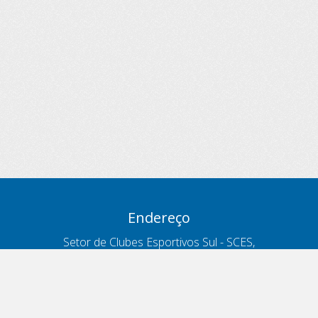
Endereço
Setor de Clubes Esportivos Sul - SCES,
trecho 03, lote 10, Projeto Orla Polo 8
- Brasília - DF