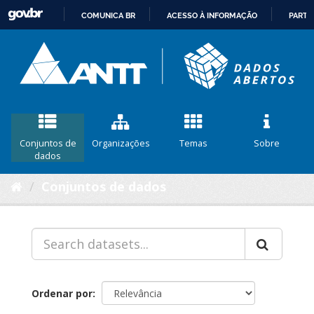
COMUNICA BR
ACESSO À INFORMAÇÃO
PARTI
IR
PARA
O
CONTEÚDO
Conjuntos de
Organizações
Temas
Sobre
dados
Conjuntos de dados
Ordenar por