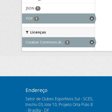
JSON
1
PDF
1
Licenças
Creative Commons At...
1
Endereço
Setor de Clubes Esportivos Sul - SCES,
trecho 03, lote 10, Projeto Orla Polo 8
- Brasília - DF