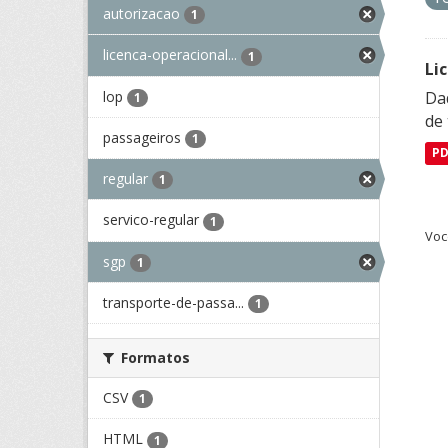
autorizacao
1
licenca-operacional...
1
Li
lop
Da
1
de 
passageiros
1
P
regular
1
servico-regular
1
Voc
sgp
1
transporte-de-passa...
1
Formatos
CSV
1
HTML
1