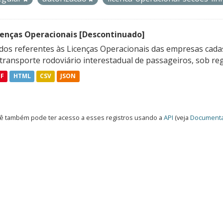
cenças Operacionais [Descontinuado]
dos referentes às Licenças Operacionais das empresas cadas
transporte rodoviário interestadual de passageiros, sob reg
DF
HTML
CSV
JSON
ê também pode ter acesso a esses registros usando a
API
(veja
Documenta