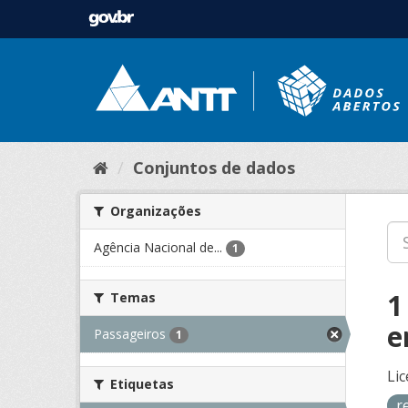
Conjuntos de dados
Organizações
Agência Nacional de...
1
1
Temas
e
Passageiros
1
Lic
Etiquetas
r