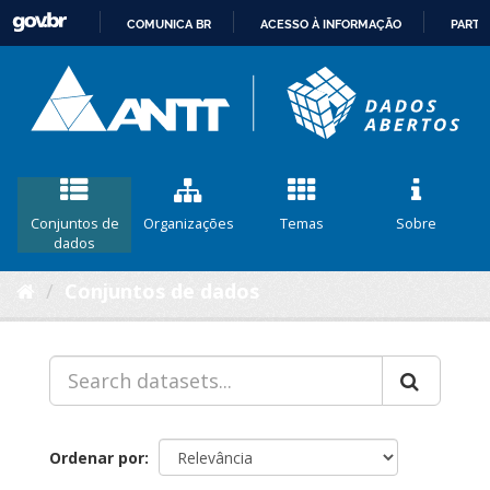
COMUNICA BR
ACESSO À INFORMAÇÃO
PARTI
IR
PARA
O
CONTEÚDO
Conjuntos de
Organizações
Temas
Sobre
dados
Conjuntos de dados
Ordenar por