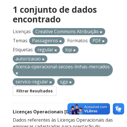
1 conjunto de dados
encontrado
Licenças:
Creative Commons Atribuição
Temas:
Passageiros
Formatos:
PDF
Etiquetas:
regular
lop
autorizacao
licenca-operacional-secoes-linhas-mercados
servico-regular
sgp
Filtrar Resultados
Licenças Operacionais [Descontinuado]
Dados referentes às Licenças Operacionais das
empresas cadastradas para prestação do