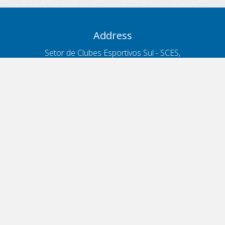
Address
Setor de Clubes Esportivos Sul - SCES,
trecho 03, lote 10, Projeto Orla Polo 8
- Brasília - DF
Contacts
Phone 166
ouvidoria@antt.gov.br
Formulário Fale Conosco