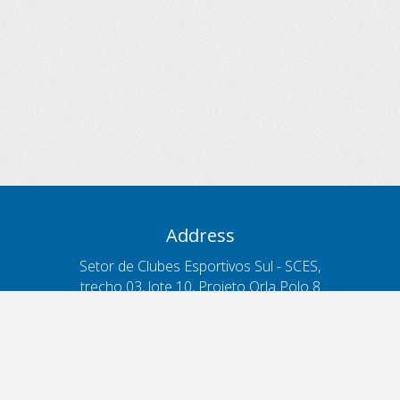
Address
Setor de Clubes Esportivos Sul - SCES,
trecho 03, lote 10, Projeto Orla Polo 8
- Brasília - DF
Contacts
Phone 166