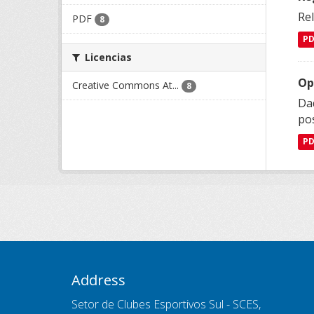
Rel
PDF
8
P
Licencias
Op
Creative Commons At...
8
Da
po
P
Address
Setor de Clubes Esportivos Sul - SCES,