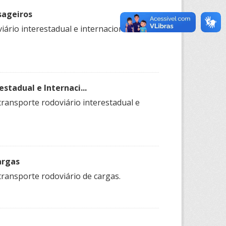
sageiros
iário interestadual e internacional de
stadual e Internaci...
transporte rodoviário interestadual e
argas
transporte rodoviário de cargas.