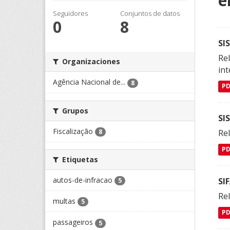
e
Seguidores
Conjuntos de datos
0
8
SI
Rel
Organizaciones
int
Agência Nacional de...
8
P
Grupos
SI
Fiscalização
Rel
8
P
Etiquetas
autos-de-infracao
SI
5
Rel
multas
5
P
passageiros
5