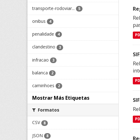
transporte-rodoviar...
Re
5
Rel
onibus
4
pa
penalidade
4
P
clandestino
3
SI
infracao
3
Rel
int
balanca
2
P
caminhoes
2
Mostrar Más Etiquetas
SI
Rel
Formatos
P
CSV
8
JSON
8
Re